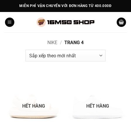
Bỏ
MIỄN PHÍ VẬN CHUYỂN VỚI ĐƠN HÀNG TỪ 400.000Đ
qua
nội
dung
NIKE
/
TRANG 4
HẾT HÀNG
HẾT HÀNG