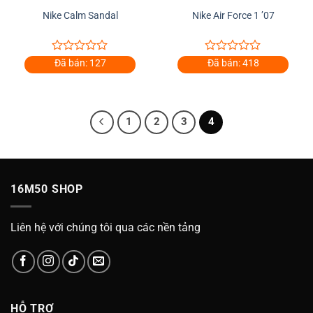
Nike Calm Sandal
Nike Air Force 1 ’07
0
0
Đã bán: 127
Đã bán: 418
out
out
of
of
5
5
1
2
3
4
16M50 SHOP
Liên hệ với chúng tôi qua các nền tảng
HỖ TRỢ