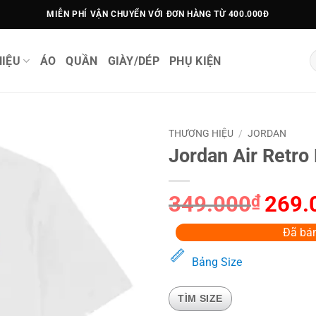
MIỄN PHÍ VẬN CHUYỂN VỚI ĐƠN HÀNG TỪ 400.000Đ
T
IỆU
ÁO
QUẦN
GIÀY/DÉP
PHỤ KIỆN
k
THƯƠNG HIỆU
/
JORDAN
Jordan Air Retro 
349.000
₫
Giá
269.
gốc
là:
Đã bán
349.0
Bảng Size
TÌM SIZE