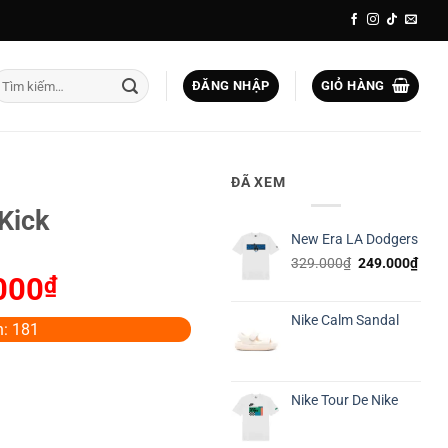
ìm
ĐĂNG NHẬP
GIỎ HÀNG
iếm:
ĐÃ XEM
Kick
New Era LA Dodgers
Giá
Giá
329.000
₫
249.000
₫
000
₫
Giá
gốc
hiện
là:
tại
hiện
329.000₫.
là:
Nike Calm Sandal
tại
: 181
249.
00₫.
là:
269.000₫.
Nike Tour De Nike