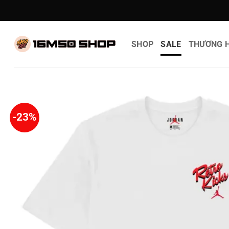
Bỏ
qua
nội
SHOP
SALE
THƯƠNG H
dung
-23%