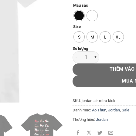
Màu sắc
Size
S
M
L
XL
Jordan Air Retro Kick số lượng
THÊM VÀO
MUA 
SKU:
jordan-air-retro-kick
Danh mục:
Áo Thun
,
Jordan
,
Sale
Thương hiệu:
Jordan