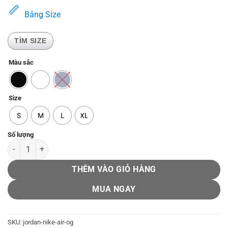
329.000₫.
là:
Bảng Size
249.000₫.
TÌM SIZE
Màu sắc
Size
S
M
L
XL
Jordan Nike Air OG số lượng
THÊM VÀO GIỎ HÀNG
MUA NGAY
SKU:
jordan-nike-air-og