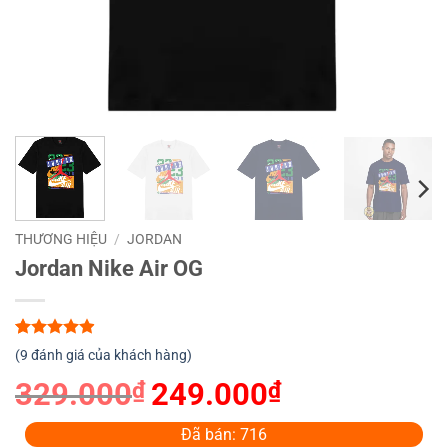
THƯƠNG HIỆU
/
JORDAN
Jordan Nike Air OG
4.89
9
trên 5
(
9
đánh giá của khách hàng)
dựa trên
đánh giá
329.000
₫
Giá
249.000
₫
Giá
gốc
hiện
là:
tại
Đã bán: 716