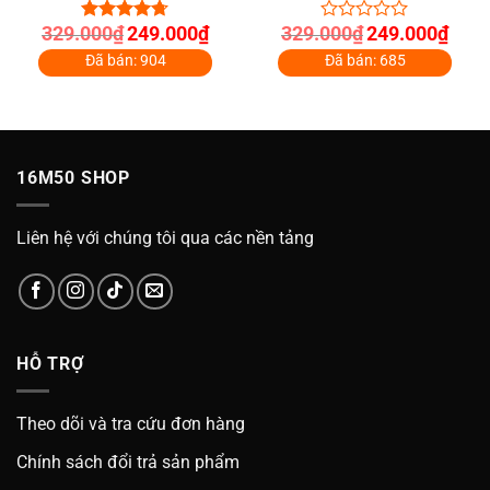
Giá
Giá
Giá
Giá
329.000
₫
249.000
₫
329.000
₫
249.000
₫
4.67
out
0
gốc
hiện
gốc
hiện
of 5
out
là:
tại
là:
tại
Đã bán: 904
Đã bán: 685
of
329.000₫.
là:
329.000₫.
là:
5
000₫.
249.000₫.
249.0
16M50 SHOP
Liên hệ với chúng tôi qua các nền tảng
HỖ TRỢ
Theo dõi và tra cứu đơn hàng
Chính sách đổi trả sản phẩm