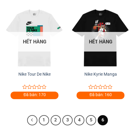
HẾT HÀNG
HẾT HÀNG
Nike Tour De Nike
Nike Kyrie Manga
0
0
Đã bán: 170
Đã bán: 160
out
out
of
of
5
5
1
2
3
4
5
6