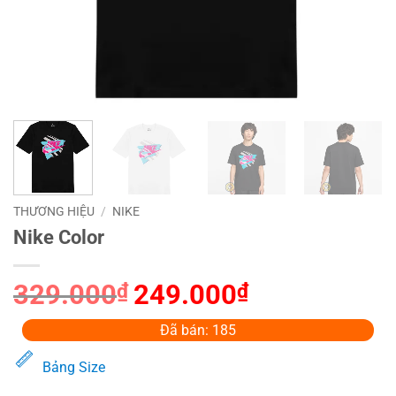
THƯƠNG HIỆU
/
NIKE
Nike Color
329.000
₫
Giá
249.000
₫
Giá
gốc
hiện
là:
tại
Đã bán: 185
329.000₫.
là:
Bảng Size
249.000₫.