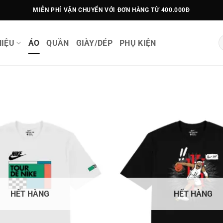
MIỄN PHÍ VẬN CHUYỂN VỚI ĐƠN HÀNG TỪ 400.000Đ
T
IỆU
ÁO
QUẦN
GIÀY/DÉP
PHỤ KIỆN
k
HẾT HÀNG
HẾT HÀNG