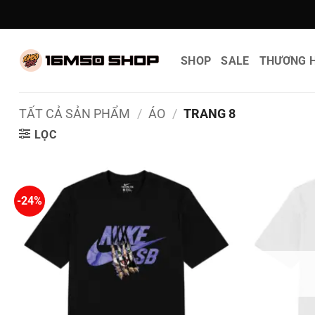
Bỏ
qua
nội
SHOP
SALE
THƯƠNG H
dung
TẤT CẢ SẢN PHẨM
/
ÁO
/
TRANG 8
LỌC
-24%