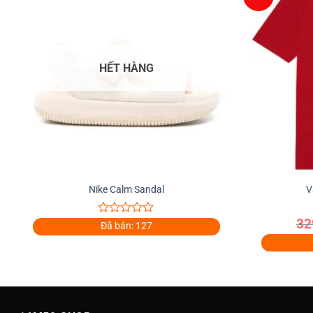
HẾT HÀNG
+
+
Nike Calm Sandal
V
32
0
Đã bán: 127
out
of
5