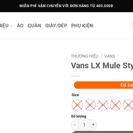
MIỄN PHÍ VẬN CHUYỂN VỚI ĐƠN HÀNG TỪ 400.000Đ
T
IỆU
ÁO
QUẦN
GIÀY/DÉP
PHỤ KIỆN
k
THƯƠNG HIỆU
/
VANS
Vans LX Mule Sty
Đã bá
Size
39
40
41
42
43
Vans LX Mule Style 17 Slippers 