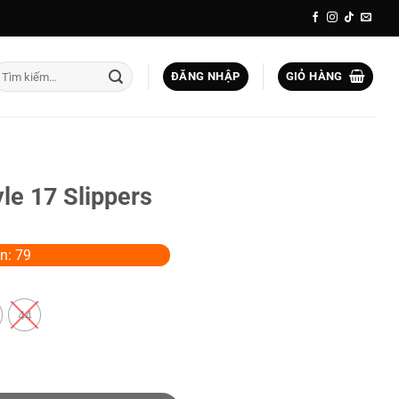
ìm
ĐĂNG NHẬP
GIỎ HÀNG
iếm:
le 17 Slippers
n: 79
44
số lượng