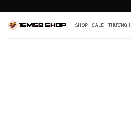
Bỏ
qua
nội
SHOP
SALE
THƯƠNG H
dung