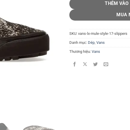
THÊM VÀO
MUA 
SKU:
vans-lx-mule-style-17-slippers
Danh mục:
Dép
,
Vans
Thương hiệu:
Vans