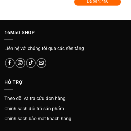
là:
tại
Đã bán: 460
of
329.000₫.
là:
5
000₫.
249.0
16M50 SHOP
Liên hệ với chúng tôi qua các nền tảng
HỖ TRỢ
Theo dõi và tra cứu đơn hàng
Chính sách đổi trả sản phẩm
Chính sách bảo mật khách hàng