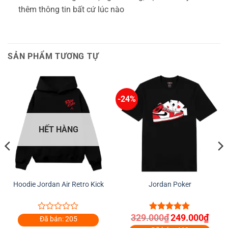
thêm thông tin bất cứ lúc nào
SẢN PHẨM TƯƠNG TỰ
-24%
HẾT HÀNG
Hoodie Jordan Air Retro Kick
Jordan Poker
Giá
Giá
329.000
₫
249.000
₫
0
5.00
out of
Đã bán: 205
gốc
hiện
out
5