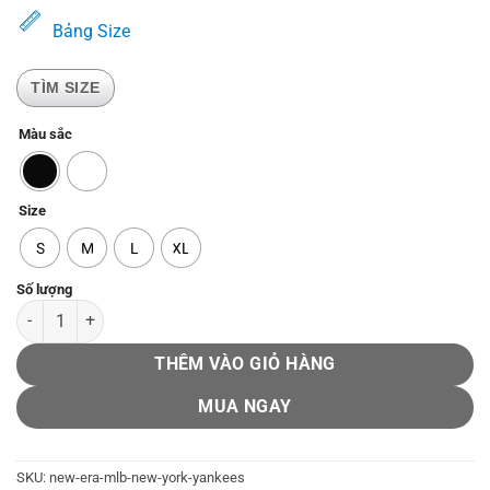
329.000₫.
là:
Bảng Size
249.000₫.
TÌM SIZE
Màu sắc
Size
S
M
L
XL
New Era MLB New York Yankees số lượng
THÊM VÀO GIỎ HÀNG
MUA NGAY
SKU:
new-era-mlb-new-york-yankees