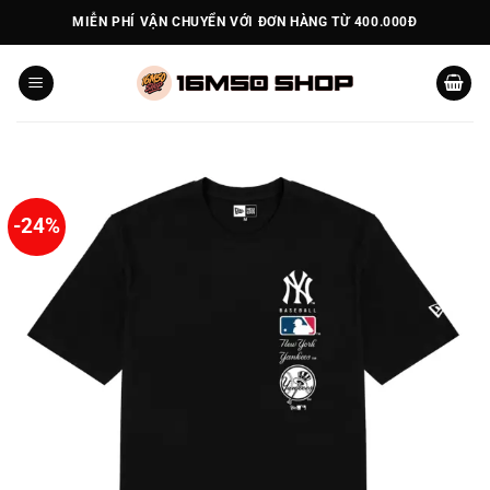
Bỏ
MIỄN PHÍ VẬN CHUYỂN VỚI ĐƠN HÀNG TỪ 400.000Đ
qua
nội
dung
-24%