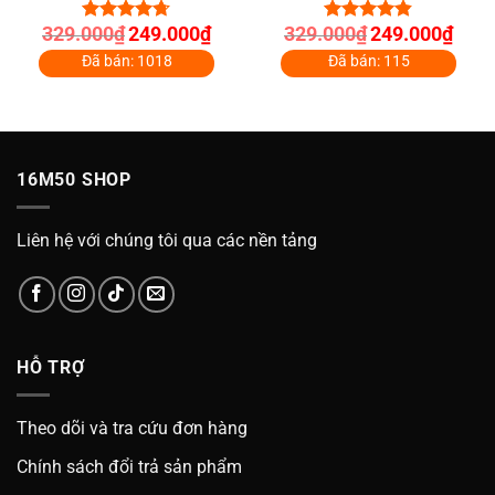
Giá
Giá
Giá
Giá
329.000
₫
249.000
₫
329.000
₫
249.000
₫
4.70
out
4.80
out of
gốc
hiện
gốc
hiện
of 5
5
là:
tại
là:
tại
Đã bán: 1018
Đã bán: 115
329.000₫.
là:
329.000₫.
là:
000₫.
249.000₫.
249.0
16M50 SHOP
Liên hệ với chúng tôi qua các nền tảng
HỖ TRỢ
Theo dõi và tra cứu đơn hàng
Chính sách đổi trả sản phẩm