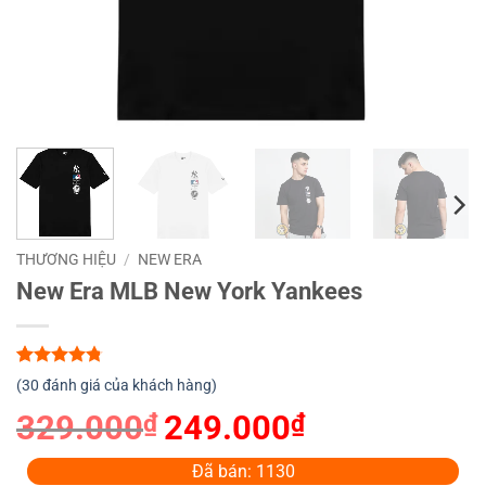
THƯƠNG HIỆU
/
NEW ERA
New Era MLB New York Yankees
4.73
30
trên 5
(
30
đánh giá của khách hàng)
dựa trên
đánh giá
329.000
₫
Giá
249.000
₫
Giá
gốc
hiện
là:
tại
Đã bán: 1130