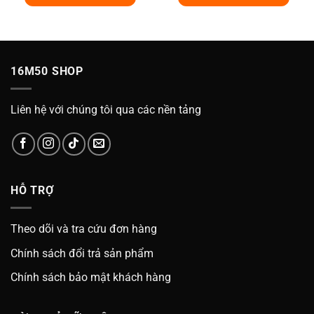
of
329.000₫.
là:
329.000₫.
là:
5
000₫.
249.000₫.
249.0
16M50 SHOP
Liên hệ với chúng tôi qua các nền tảng
HỖ TRỢ
Theo dõi và tra cứu đơn hàng
Chính sách đổi trả sản phẩm
Chính sách bảo mật khách hàng