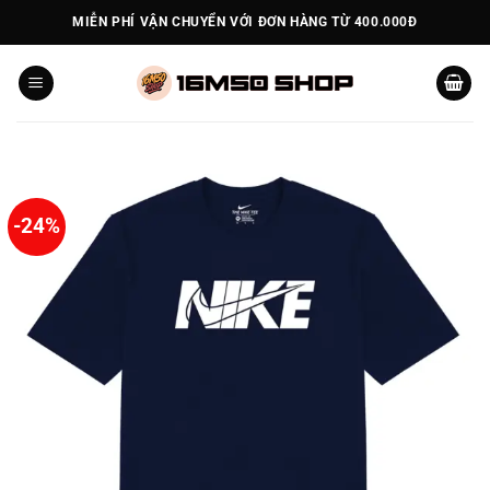
Bỏ
MIỄN PHÍ VẬN CHUYỂN VỚI ĐƠN HÀNG TỪ 400.000Đ
qua
nội
dung
-24%