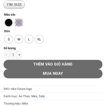
TÌM SIZE
Màu sắc
Size
S
M
L
XL
Nike Futura Logo số lượng
THÊM VÀO GIỎ HÀNG
MUA NGAY
SKU:
nike-futura-logo
Danh mục:
Áo Thun
,
Nike
,
Sale
Thương hiệu:
Nike