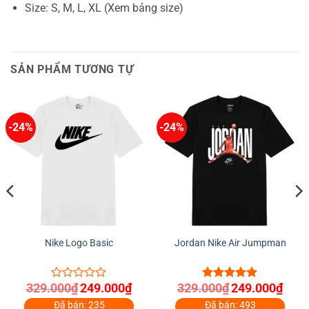
Size: S, M, L, XL (Xem bảng size)
SẢN PHẨM TƯƠNG TỰ
-24%
-24%
Nike Logo Basic
Jordan Nike Air Jumpman
Giá
Giá
Giá
Giá
329.000
₫
249.000
₫
329.000
₫
249.000
₫
0
4.86
out of
gốc
hiện
gốc
hiện
out
5
là:
tại
là:
tại
Đã bán: 235
Đã bán: 493