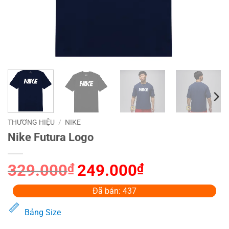
THƯƠNG HIỆU
/
NIKE
Nike Futura Logo
329.000
₫
Giá
249.000
₫
Giá
gốc
hiện
là:
tại
Đã bán: 437
329.000₫.
là:
Bảng Size
249.000₫.