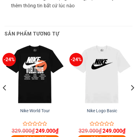
thêm thông tin bất cứ lúc nào
SẢN PHẨM TƯƠNG TỰ
-24%
-24%
Nike World Tour
Nike Logo Basic
Giá
Giá
Giá
Giá
329.000
₫
249.000
₫
329.000
₫
249.000
₫
0
0
gốc
hiện
gốc
hiện
out
out