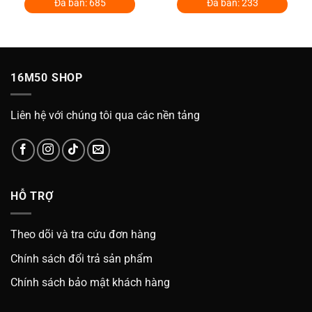
là:
tại
là:
tại
Đã bán: 685
Đã bán: 233
of
of
329.000₫.
là:
329.000₫.
là:
5
5
000₫.
249.000₫.
249.0
16M50 SHOP
Liên hệ với chúng tôi qua các nền tảng
HỖ TRỢ
Theo dõi và tra cứu đơn hàng
Chính sách đổi trả sản phẩm
Chính sách bảo mật khách hàng