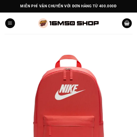
Bỏ
MIỄN PHÍ VẬN CHUYỂN VỚI ĐƠN HÀNG TỪ 400.000Đ
qua
nội
dung