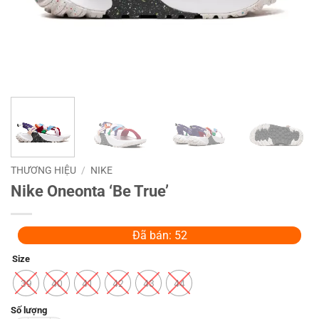
THƯƠNG HIỆU
/
NIKE
Nike Oneonta ‘Be True’
Đã bán: 52
Size
39
40
41
42
43
44