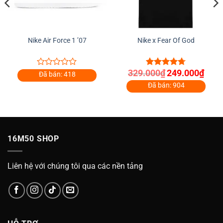
Nike Air Force 1 ’07
Nike x Fear Of God
Giá
Giá
329.000
₫
249.000
₫
0
4.67
out
Đã bán: 418
gốc
hiện
out
of 5
là:
tại
Đã bán: 904
of
329.000₫.
là:
5
000₫.
249.0
16M50 SHOP
Liên hệ với chúng tôi qua các nền tảng