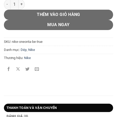
Nike Oneonta 'Be True' số lượng
THÊM VÀO GIỎ HÀNG
MUA NGAY
SKU:
nike-oneonta-be-true
Danh mục:
Dép
,
Nike
Thương hiệu:
Nike
THANH TOÁN VÀ VẬN CHUYỂN
ĐÁNH GIÁ (0)