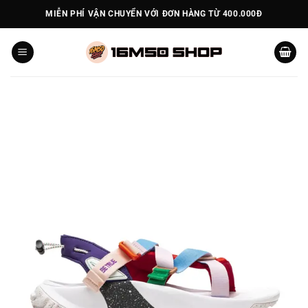
Bỏ
MIỄN PHÍ VẬN CHUYỂN VỚI ĐƠN HÀNG TỪ 400.000Đ
qua
nội
dung