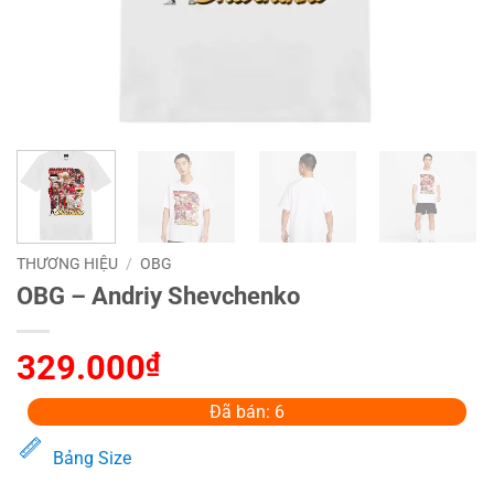
THƯƠNG HIỆU
/
OBG
OBG – Andriy Shevchenko
329.000
₫
Đã bán: 6
Bảng Size