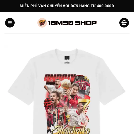
Bỏ
MIỄN PHÍ VẬN CHUYỂN VỚI ĐƠN HÀNG TỪ 400.000Đ
qua
nội
dung