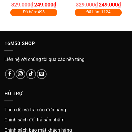
Giá
Giá
Giá
Giá
329.000
₫
249.000
₫
329.000
₫
249.000
₫
4.86
out of
4.73
out
gốc
hiện
gốc
hiện
5
of 5
là:
tại
là:
tại
Đã bán: 493
Đã bán: 1124
329.000₫.
là:
329.000₫.
là:
000₫.
249.000₫.
249.0
16M50 SHOP
Liên hệ với chúng tôi qua các nền tảng
HỖ TRỢ
Theo dõi và tra cứu đơn hàng
Chính sách đổi trả sản phẩm
Chính sách bảo mật khách hàng