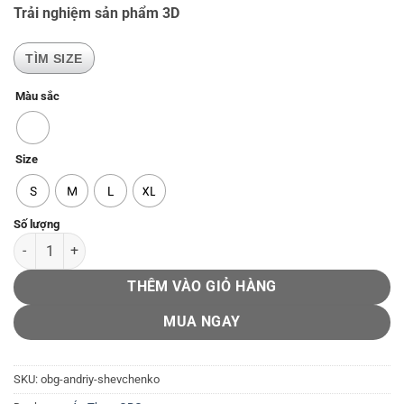
Trải nghiệm sản phẩm 3D
TÌM SIZE
Màu sắc
Size
S
M
L
XL
OBG - Andriy Shevchenko số lượng
THÊM VÀO GIỎ HÀNG
MUA NGAY
SKU:
obg-andriy-shevchenko