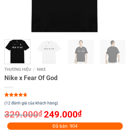
THƯƠNG HIỆU
/
NIKE
Nike x Fear Of God
4.67
12
trên
(
12
đánh giá của khách hàng)
5 dựa trên
đánh giá
329.000
₫
Giá
249.000
₫
Giá
gốc
hiện
là:
tại
Đã bán: 904