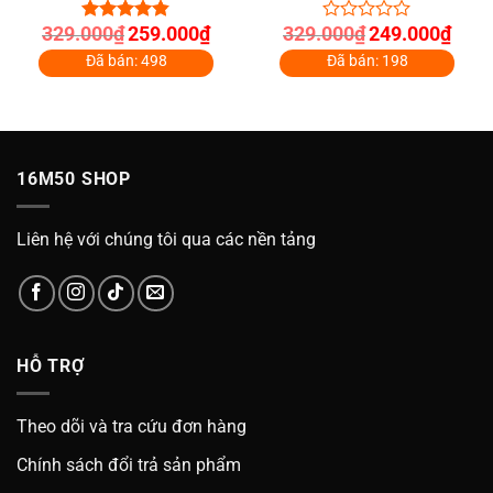
Giá
Giá
Giá
Giá
329.000
₫
259.000
₫
329.000
₫
249.000
₫
4.80
out of
0
gốc
hiện
gốc
hiện
5
out
là:
tại
là:
tại
Đã bán: 498
Đã bán: 198
of
329.000₫.
là:
329.000₫.
là:
5
000₫.
259.000₫.
249.0
16M50 SHOP
Liên hệ với chúng tôi qua các nền tảng
HỖ TRỢ
Theo dõi và tra cứu đơn hàng
Chính sách đổi trả sản phẩm