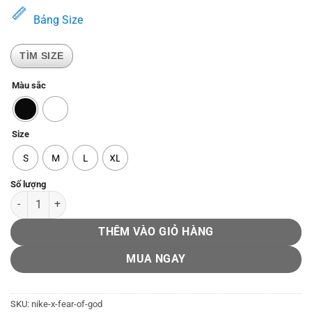
329.000₫.
là:
Bảng Size
249.000₫.
TÌM SIZE
Màu sắc
Size
S
M
L
XL
Nike x Fear Of God số lượng
THÊM VÀO GIỎ HÀNG
MUA NGAY
SKU:
nike-x-fear-of-god