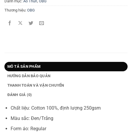
Danh mục:
Áo Thun
,
OBG
Thương hiệu:
OBG
MÔ TẢ SẢN PHẨM
HƯỚNG DẪN BẢO QUẢN
THANH TOÁN VÀ VẬN CHUYỂN
ĐÁNH GIÁ (0)
Chất liệu: Cotton 100%, định lượng 250gsm
Màu sắc: Đen/Trắng
Form áo: Regular