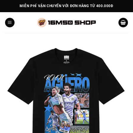
Bỏ
MIỄN PHÍ VẬN CHUYỂN VỚI ĐƠN HÀNG TỪ 400.000Đ
qua
nội
dung