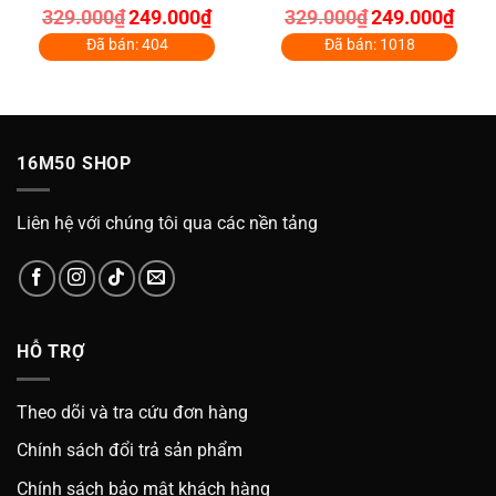
Giá
Giá
Giá
Giá
329.000
₫
249.000
₫
329.000
₫
249.000
₫
0
4.70
out
gốc
hiện
gốc
hiện
out
of 5
là:
tại
là:
tại
Đã bán: 404
Đã bán: 1018
of
329.000₫.
là:
329.000₫.
là:
5
000₫.
249.000₫.
249.0
16M50 SHOP
Liên hệ với chúng tôi qua các nền tảng
HỖ TRỢ
Theo dõi và tra cứu đơn hàng
Chính sách đổi trả sản phẩm
Chính sách bảo mật khách hàng