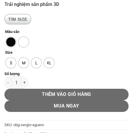
Trải nghiệm sản phẩm 3D
TÌM SIZE
Màu sắc
Size
S
M
L
XL
OBG - Sergio Aguero số lượng
THÊM VÀO GIỎ HÀNG
MUA NGAY
SKU:
obg-sergio-aguero