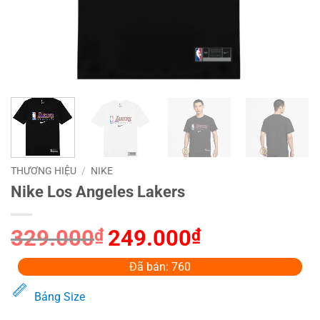
THƯƠNG HIỆU
/
NIKE
Nike Los Angeles Lakers
329.000
₫
Giá
249.000
₫
Giá
gốc
hiện
là:
tại
Đã bán: 760
329.000₫.
là:
Bảng Size
249.000₫.