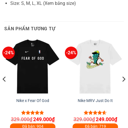
Size: S, M, L, XL (Xem bảng size)
SẢN PHẨM TƯƠNG TỰ
-24%
-24%
Nike x Fear Of God
Nike MRV Just Do It
Giá
Giá
Giá
Giá
329.000
₫
249.000
₫
329.000
₫
249.000
₫
4.67
out
4.56
out
gốc
hiện
gốc
hiện
of 5
of 5
là:
tại
là:
tại
Đã bán: 904
Đã bán: 719