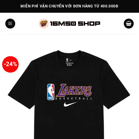
Bỏ
MIỄN PHÍ VẬN CHUYỂN VỚI ĐƠN HÀNG TỪ 400.000Đ
qua
nội
dung
-24%