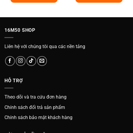
329.000₫.
là:
329.000₫.
là:
000₫.
249.000₫.
249.0
16M50 SHOP
Liên hệ với chúng tôi qua các nền tảng
HỖ TRỢ
Theo dõi và tra cứu đơn hàng
Chính sách đổi trả sản phẩm
Chính sách bảo mật khách hàng