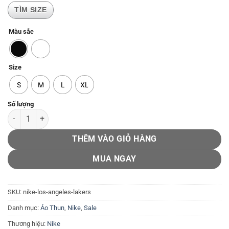
TÌM SIZE
Màu sắc
Size
S
M
L
XL
Nike Los Angeles Lakers số lượng
THÊM VÀO GIỎ HÀNG
MUA NGAY
SKU:
nike-los-angeles-lakers
Danh mục:
Áo Thun
,
Nike
,
Sale
Thương hiệu:
Nike